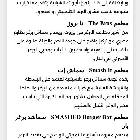
وبالإضافة إلى ذلك، يتميز بأجوائه الشبابية وتقديمه لخيارات
متنوعة تناسب عشاق البرغر الكلاسيكي والعصري.
مطعم The Bros - ذا بروز
من أشهر مطاعم البرغر في بيروت. ويقدم سماش برغر بطابع
عصري مع تركيز واضح على جودة اللحم والجبنة. علاوة على
ذلك، يحظى بشعبية واسعة بين الشباب ومحبي البرغر
الأميركي في لبنان.
مطعم Smash It - سماش إت
يقدم تجربة سماش برغر كلاسيكية تعتمد على البساطة
والقرمشة العالية. مع خيارات متعددة من البرغر والبطاطا
المحمّلة. في المقابل، يشتهر بوجباته الكبيرة التي تناسب
محبي البرغر الثقيل والمشبِع.
مطعم SMASHED Burger Bar - سماشد برغر
بار
مطعم معروف بأسلوبه الأميركي الواضح في تقديم البرغر.