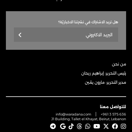
هل تريد الاشتراك في نشرتنا الاخباريّة؟
من نحن
رئيس التحرير: إبراهيم ريحان
مدير التحرير: مارون يمّين
للتواصل معنا
info@waradana.com
+961 3 575 636
J1 Building, Tallet el Khayat, Beirut, Lebanon