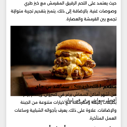
حيث يعتمد على اللحم الرقيق المقرمش مع خبز طري
وصوصات غنية. بالإضافة إلى ذلك، يتميز بتقديم تجربة متوازنة
تجمع بين القرمشة والعصارة.
مطعم SmashedBJ - سماشد بي جاي
من أشهر أماكن السماش برغر في كسروان. ويقدم برغر
أفضل سماش برغر في لبنان
بطبقات رفيعة ومقرمشة مع خيارات متنوعة من الجبنة
والإضافات. علاوة على ذلك، يعرف بأجوائه الشبابية وساعات
العمل المتأخرة.