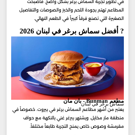
في تطوير تجربة السماش برغر بشكل واضح. فأصبحت
المطاعم تهتم بجودة اللحم والخبز والصوصات والتفاصيل
الصغيرة التي تصنع فرقاً كبيراً في الطعم النهائي.
? أفضل سماش برغر في لبنان 2026
مطعم Bunman - بان مان
سماش برغر في لبنان
يعتبر من أشهر مطاعم السماش برغر في بيروت. خصوصاً في
منطقة مار مخايل. ويشتهر ببرغر غني بالنكهة مع حواف
مقرمشة وصوص خاص يمنح التجربة طابعاً مختلفاً.