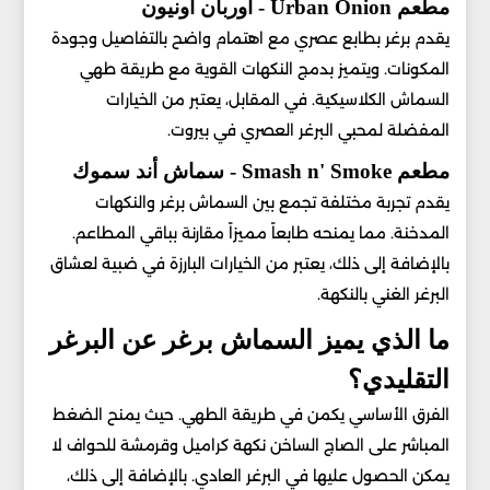
مطعم Urban Onion - أوربان أونيون
يقدم برغر بطابع عصري مع اهتمام واضح بالتفاصيل وجودة
المكونات. ويتميز بدمج النكهات القوية مع طريقة طهي
السماش الكلاسيكية. في المقابل، يعتبر من الخيارات
المفضلة لمحبي البرغر العصري في بيروت.
مطعم Smash n' Smoke - سماش أند سموك
يقدم تجربة مختلفة تجمع بين السماش برغر والنكهات
المدخنة. مما يمنحه طابعاً مميزاً مقارنة بباقي المطاعم.
بالإضافة إلى ذلك، يعتبر من الخيارات البارزة في ضبية لعشاق
البرغر الغني بالنكهة.
ما الذي يميز السماش برغر عن البرغر
التقليدي؟
الفرق الأساسي يكمن في طريقة الطهي. حيث يمنح الضغط
المباشر على الصاج الساخن نكهة كراميل وقرمشة للحواف لا
يمكن الحصول عليها في البرغر العادي. بالإضافة إلى ذلك،