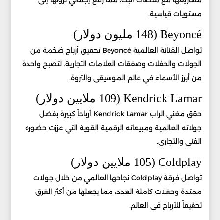
مشاريعها مع منصات البث، مما رفع إجمالي ثروتها إلى
مستويات قياسية.
Beyoncé (148 مليون دولار)
تواصل الفنانة العالمية Beyoncé تحقيق أرباح ضخمة من
الجولات والحفلات وصفقات العلامات التجارية. لتصبح واحدة
من أبرز الأسماء في عالم الموسيقى والثروة.
Kendrick Lamar (109 ملايين دولار)
حقق مغني الراب Kendrick Lamar أرباحاً كبيرة بفضل
جولاته العالمية ومبيعاته الرقمية القوية التي عززت حضوره
الفني والتجاري.
Coldplay (105 ملايين دولار)
تواصل فرقة Coldplay نجاحها العالمي من خلال جولات
ممتدة وحفلات كاملة العدد، مما يجعلها من أكثر الفرق
تحقيقاً للأرباح في العالم.