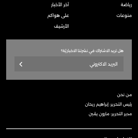
رياضة
آخر الأخبار
منوعات
على هواكم
الأرشيف
هل تريد الاشتراك في نشرتنا الاخباريّة؟
من نحن
رئيس التحرير: إبراهيم ريحان
مدير التحرير: مارون يمّين