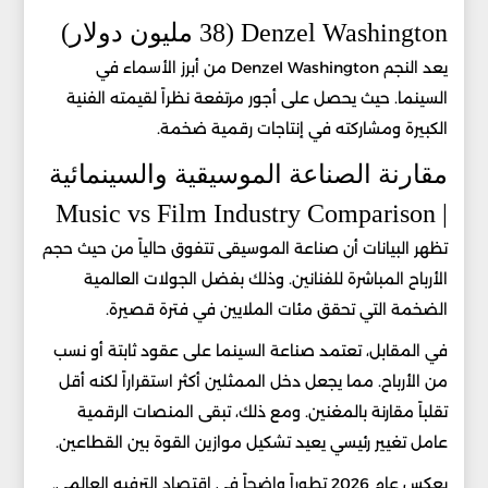
Denzel Washington (38 مليون دولار)
يعد النجم Denzel Washington من أبرز الأسماء في
السينما. حيث يحصل على أجور مرتفعة نظراً لقيمته الفنية
الكبيرة ومشاركته في إنتاجات رقمية ضخمة.
مقارنة الصناعة الموسيقية والسينمائية
| Music vs Film Industry Comparison
تظهر البيانات أن صناعة الموسيقى تتفوق حالياً من حيث حجم
الأرباح المباشرة للفنانين. وذلك بفضل الجولات العالمية
الضخمة التي تحقق مئات الملايين في فترة قصيرة.
في المقابل، تعتمد صناعة السينما على عقود ثابتة أو نسب
من الأرباح. مما يجعل دخل الممثلين أكثر استقراراً لكنه أقل
تقلباً مقارنة بالمغنين. ومع ذلك، تبقى المنصات الرقمية
عامل تغيير رئيسي يعيد تشكيل موازين القوة بين القطاعين.
يعكس عام 2026 تطوراً واضحاً في اقتصاد الترفيه العالمي.