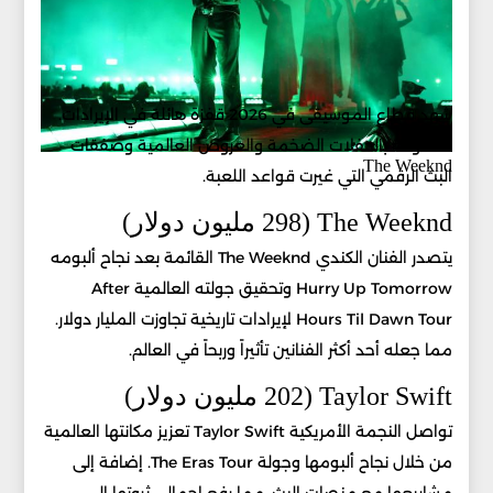
شهد قطاع الموسيقى في 2026 قفزة هائلة في الإيرادات.
مدفوعة بالحفلات الضخمة والعروض العالمية وصفقات
The Weeknd
البث الرقمي التي غيرت قواعد اللعبة.
The Weeknd (298 مليون دولار)
يتصدر الفنان الكندي The Weeknd القائمة بعد نجاح ألبومه
Hurry Up Tomorrow وتحقيق جولته العالمية After
Hours Til Dawn Tour لإيرادات تاريخية تجاوزت المليار دولار.
مما جعله أحد أكثر الفنانين تأثيراً وربحاً في العالم.
Taylor Swift (202 مليون دولار)
تواصل النجمة الأمريكية Taylor Swift تعزيز مكانتها العالمية
من خلال نجاح ألبومها وجولة The Eras Tour. إضافة إلى