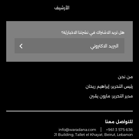
الأرشيف
هل تريد الاشتراك في نشرتنا الاخباريّة؟
من نحن
رئيس التحرير: إبراهيم ريحان
مدير التحرير: مارون يمّين
للتواصل معنا
info@waradana.com
+961 3 575 636
J1 Building, Tallet el Khayat, Beirut, Lebanon