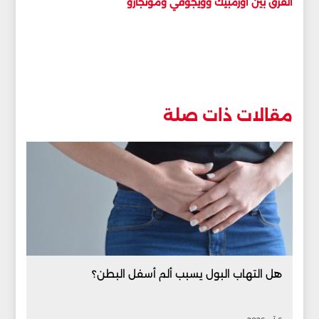
الفرق بين أوزمبيك وويجوفي ومونجارو
مقالات ذات صلة
هل التهاب البول يسبب ألم أسفل البطن؟