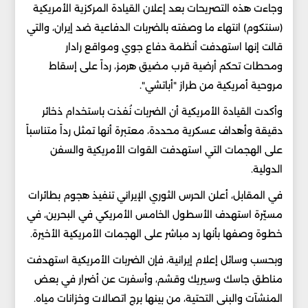
وجاءت هذه التصريحات بعد إعلان القيادة المركزية الأمريكية
(سنتكوم) انتهاء ما وصفته بالضربات الدفاعية ضد إيران، والتي
قالت إنها استهدفت أنظمة دفاع جوي ومواقع رادار
ومحطات تحكم أرضية قرب مضيق هرمز، رداً على إسقاط
مروحية أمريكية من طراز "أباتشي".
وأكدت القيادة الأمريكية أن الضربات نُفذت باستخدام ذخائر
دقيقة وأهداف عسكرية محددة، معتبرة أنها تمثل رداً متناسباً
على الهجمات التي استهدفت القوات الأمريكية والسفن
الدولية.
في المقابل، أعلن الحرس الثوري الإيراني تنفيذ هجوم بطائرات
مسيّرة استهدف الأسطول الخامس الأمريكي في البحرين، في
خطوة وصفها بأنها رد مباشر على الهجمات الأمريكية الأخيرة.
وبحسب وسائل إعلام إيرانية، فإن الضربات الأمريكية استهدفت
مناطق جاسك وسيريك وقشم، وأسفرت عن أضرار في بعض
المنشآت والبنى التحتية، من بينها برج اتصالات وخزانات مياه.