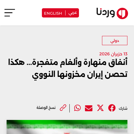
عربي
ENGLISH
دولي
13 حزيران 2026
أنفاق منهارة وألغام متفجرة... هكذا
تحصن إيران مخزونها النووي
نسخ الوصلة
شارك