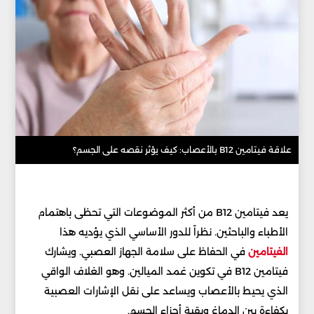
علاقة فيتامين B12 بالأعصاب: كيف يؤثر نقصه على الجسم؟
يعد فيتامين B12 من أكثر الموضوعات التي تحظى باهتمام
الأطباء والباحثين. نظراً للدور الأساسي الذي يؤديه هذا
الفيتامين
في الحفاظ على سلامة الجهاز العصبي. ويشارك
فيتامين B12 في تكوين غمد الميالين. وهو الغلاف الواقي
الذي يحيط بالأعصاب ويساعد على نقل الإشارات العصبية
بكفاءة بين الدماغ وبقية أجزاء الجسم.