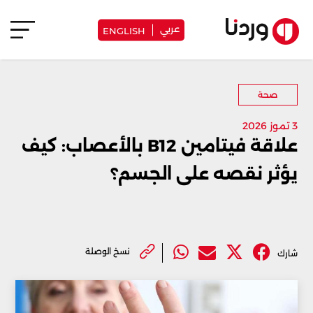
عربي
ENGLISH
صحة
3 تموز 2026
علاقة فيتامين B12 بالأعصاب: كيف
يؤثر نقصه على الجسم؟
نسخ الوصلة
شارك