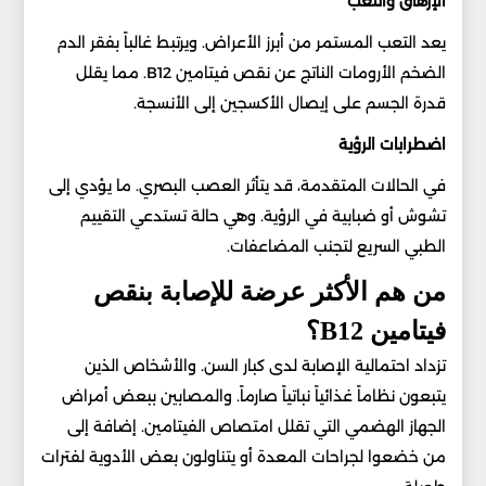
الإرهاق والتعب
يعد التعب المستمر من أبرز الأعراض. ويرتبط غالباً بفقر الدم
الضخم الأرومات الناتج عن نقص فيتامين B12. مما يقلل
قدرة الجسم على إيصال الأكسجين إلى الأنسجة.
اضطرابات الرؤية
في الحالات المتقدمة، قد يتأثر العصب البصري. ما يؤدي إلى
تشوش أو ضبابية في الرؤية. وهي حالة تستدعي التقييم
الطبي السريع لتجنب المضاعفات.
من هم الأكثر عرضة للإصابة بنقص
فيتامين B12؟
تزداد احتمالية الإصابة لدى كبار السن. والأشخاص الذين
يتبعون نظاماً غذائياً نباتياً صارماً. والمصابين ببعض أمراض
الجهاز الهضمي التي تقلل امتصاص الفيتامين. إضافة إلى
من خضعوا لجراحات المعدة أو يتناولون بعض الأدوية لفترات