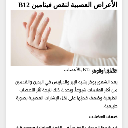
الأعراض العصبية لنقص فيتامين B12
علاقة فيتامين B12 بالأعصاب
التنميل والوخز
يعد الشعور بوخز يشبه الإبر والدبابيس في اليدين والقدمين
من أكثر العلامات شيوعاً. ويحدث ذلك نتيجة تأثر الأعصاب
الطرفية وضعف قدرتها على نقل الإشارات العصبية بصورة
طبيعية.
ضعف العضلات
قد يلاحظ المصاب انخفاضاً في القوة العضلية وصعوبة في