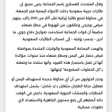
وقال المتحدث العسكري باسم الجماعة، يحيى سريع، إن
طائرات حربية سعودية دخلت الأجواء اليمنية فجر الجمعة،
في محاولة لمنع طائرة إيرانية تقل أكثر من 200 راكب، بينهم
مرضى وجرحى وعالقون، من الهبوط في مطار صنعاء،
مضيفاً أن قوات الجماعة استخدمت صواريخ دفاع جوي، ما
أدى – بحسب روايته – إلى انسحاب الطائرات السعودية.
واتهمت الجماعة السعودية والولايات المتحدة بمواصلة
فرض حصار على اليمن ومطار صنعاء منذ سنوات، مؤكدة
أنها لن تقبل باستمرار هذه القيود، وأنها ستتخذ ما وصفته
بـ"كل الخطوات المشروعة" لإنهائها.
وحذر الحوثيون من أن أي محاولة جديدة لاستهداف اليمن أو
تعطيل حركة الطيران ستُقابل بـ"رد شامل"، يشمل استهداف
المطارات والمنشآت الحيوية السعودية، داعين في الوقت
ذاته أنصارهم إلى رفع مستوى الجاهزية والاستعداد لأي
تطورات عسكرية.