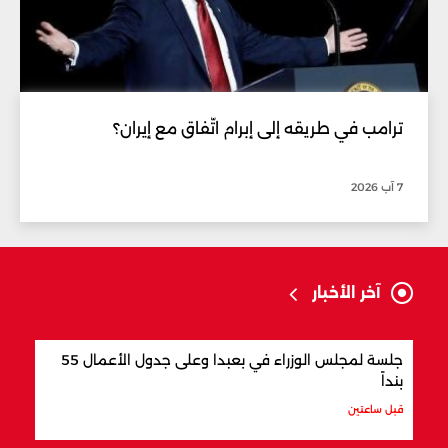
ترامب في طريقه إلى إبرام اتّفاق مع إيران؟
7 آب 2026
آخر الأخبار
جلسة لمجلس الوزراء في بعبدا وعلى جدول الأعمال 55
"اتف
بنداً
وباك
قبل ساعتين
قبل س