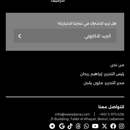
الأرشيف
هل تريد الاشتراك في نشرتنا الاخباريّة؟
من نحن
رئيس التحرير: إبراهيم ريحان
مدير التحرير: مارون يمّين
للتواصل معنا
info@waradana.com
+961 3 575 636
J1 Building, Tallet el Khayat, Beirut, Lebanon