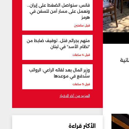
فانس: سنواصل الضغط على إيران...
ونعمل على مسار آمن للسفن في
هرمز
قبل ساعتين
متهم بجرائم قتل.. توقيف ضابط من
"نظام الأسد" في لبنان
قبل 4 ساعات
نية
وزير المال بعد لقائه الراعي: الرواتب
ستُدفع في موعدها
قبل 5 ساعات
المزيد من آخر الاخبار
الأكثر قراءة