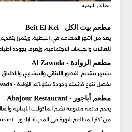
مطاعم النبطية
مطعم بيت الكل - Beit El Kel
يعد من أشهر المطاعم في النبطية، ويتميز بتقديم 
للعائلات والجلسات الاجتماعية، ويُعرف بجودة أطباقه واتسا
مطعم الزوادة - Al Zawada
يشتهر بتقديم الفطور اللبناني والمشاوي والأطباق ا
بفضل تنوع قائمته وجودة مكوناته. الزوادة - Al Zawada
مطعم أباجور - Abajour Restaurant
يقدم قائمة متنوعة تضم المأكولات اللبنانية والعالم
من أكثر المطاعم شهرة في المدينة. أباجور - Abajour Restaurant