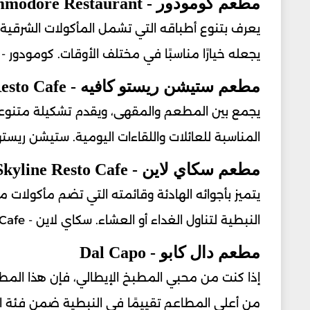
مطعم كومودور - Commodore Restaurant
يعرف بتنوع أطباقه التي تشمل المأكولات الشرقية 
يجعله خيارًا مناسبًا في مختلف الأوقات. كومودور - Commodore Restaurant
مطعم ستيشن ريستو كافيه - Station Resto Cafe
يجمع بين المطعم والمقهى، ويقدم تشكيلة متنوعة 
المناسبة للعائلات واللقاءات اليومية. ستيشن ريستو كافيه - to Cafe
مطعم سكاي لاين - Skyline Resto Cafe
يتميز بأجوائه الهادئة وقائمته التي تضم مأكولات 
النبطية لتناول الغداء أو العشاء. سكاي لاين - Skyline Resto Cafe
مطعم دال كابو - Dal Capo
إذا كنت من محبي المطبخ الإيطالي، فإن هذا المطعم 
من أعلى المطاعم تقييمًا في النبطية ضمن فئة المطاعم ا