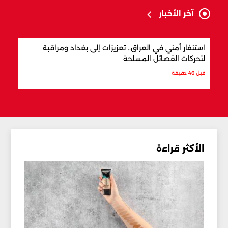
آخر الأخبار
استنفار أمني في العراق.. تعزيزات إلى بغداد ومراقبة
مفاو
لتحركات الفصائل المسلحة
المن
قبل 46 دقيقة
قبل س
الأكثر قراءة