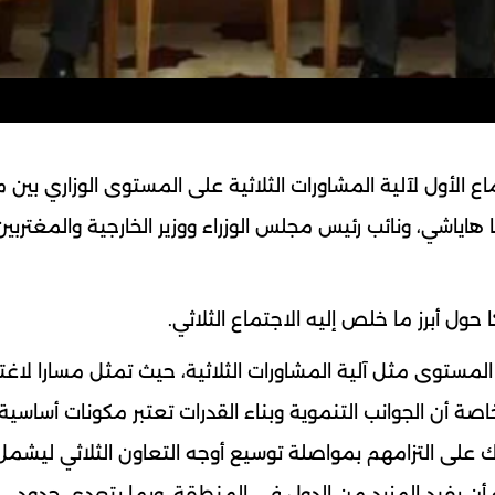
 الأول لآلية المشاورات الثلاثية على المستوى الوزاري بين 
ا هاياشي، ونائب رئيس مجلس الوزراء ووزير الخارجية والمغتربين
ا حول أبرز ما خلص إليه الاجتماع الثلاثي.
المستوى مثل آلية المشاورات الثلاثية، حيث تمثل مسارا لاغت
أن الجوانب التنموية وبناء القدرات تعتبر مكونات أساسية
كذلك على التزامهم بمواصلة توسيع أوجه التعاون الثلاثي ليشمل
أن يفيد المزيد من الدول في المنطقة، وبما يتعدى حدود