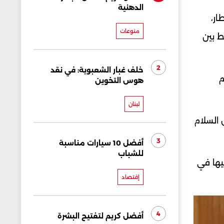
الدهنية
ار،
منوعات
ط بين
2
خلف غبار الشعبوية: في نقد
م
هوس التخوين
لبنان
 السلام
3
أفضل 10 سيارات مناسبة
للشباب
يها في
إقتصاد
4
أفضل كريم لتفتيح البشرة