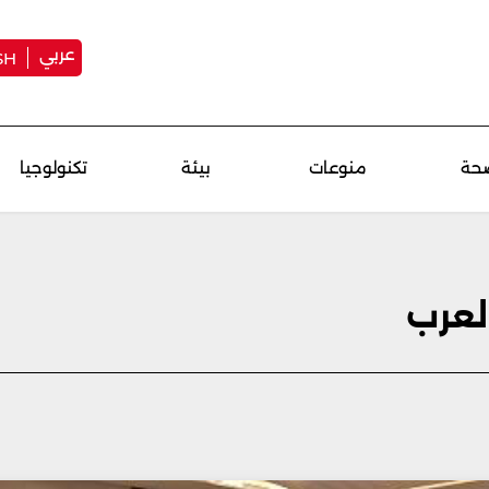
عربي
SH
حة
منوعات
بيئة
تكنولوجيا
العرب