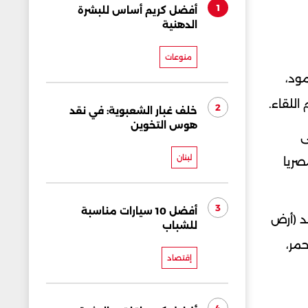
1
أفضل كريم أساس للبشرة
الدهنية
منوعات
مود،
اللقاء.
2
خلف غبار الشعبوية: في نقد
هوس التخوين
ى
لبنان
صريا
3
أفضل 10 سيارات مناسبة
د (أرض
للشباب
مر،
إقتصاد