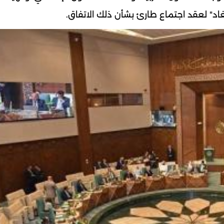
يغاد" لعقد اجتماع طارئ بشأن ذلك الاتفاق.