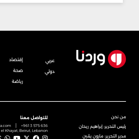
إقتصاد
عربي
صحة
دولي
رياضة
من نحن
للتواصل معنا
na.com
+961 3 575 636
رئيس التحرير: إبراهيم ريحان
t el Khayat, Beirut, Lebanon
مدير التحرير: مارون يمّين