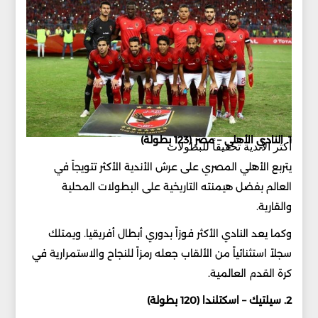
1. النادي الأهلي – مصر (123 بطولة)
أكثر الأندية تحقيقاً للبطولات
يتربع الأهلي المصري على عرش الأندية الأكثر تتويجاً في
العالم بفضل هيمنته التاريخية على البطولات المحلية
والقارية.
وكما يعد النادي الأكثر فوزاً بدوري أبطال أفريقيا. ويمتلك
سجلاً استثنائياً من الألقاب جعله رمزاً للنجاح والاستمرارية في
كرة القدم العالمية.
2. سيلتيك – اسكتلندا (120 بطولة)