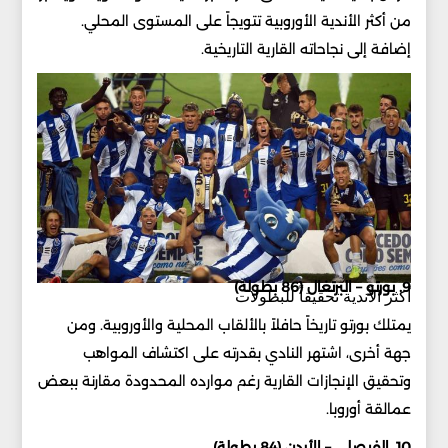
من أكثر الأندية الأوروبية تتويجاً على المستوى المحلي.
إضافة إلى نجاحاته القارية التاريخية.
9. بورتو – البرتغال (86 بطولة)
أكثر الأندية تحقيقاً للبطولات
يمتلك بورتو تاريخاً حافلاً بالألقاب المحلية والأوروبية. ومن
جهة أخرى، اشتهر النادي بقدرته على اكتشاف المواهب
وتحقيق الإنجازات القارية رغم موارده المحدودة مقارنة ببعض
عمالقة أوروبا.
10. الفيصلي – الأردن (84 بطولة)