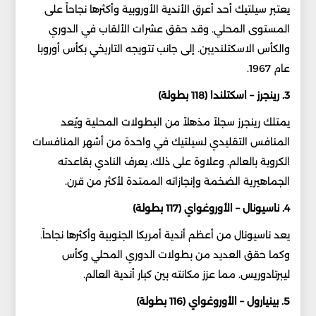
يعتبر سيلتيك أحد أعرق الأندية الأوروبية وأكثرها نجاحاً على
المستوى المحلي. وقد حقق عشرات الألقاب في الدوري
والكأس الاسكتلنديين. إلى جانب تتويجه التاريخي بكأس أوروبا
عام 1967.
3. رينجرز – اسكتلندا (118 بطولة)
يمتلك رينجرز سجلاً مذهلاً من البطولات المحلية ويُعد
المنافس التقليدي لسيلتيك في واحدة من أشهر المنافسات
الكروية بالعالم. وعلاوة على ذلك، يعرف النادي بقاعدته
الجماهيرية الضخمة وإنجازاته الممتدة لأكثر من قرن.
4. ناسيونال – الأوروغواي (117 بطولة)
يعد ناسيونال من أعظم أندية أمريكا الجنوبية وأكثرها نجاحاً.
وكما حقق العديد من بطولات الدوري المحلي وكأس
ليبرتادوريس. مما عزز مكانته بين كبار أندية العالم.
5. بينيارول – الأوروغواي (116 بطولة)