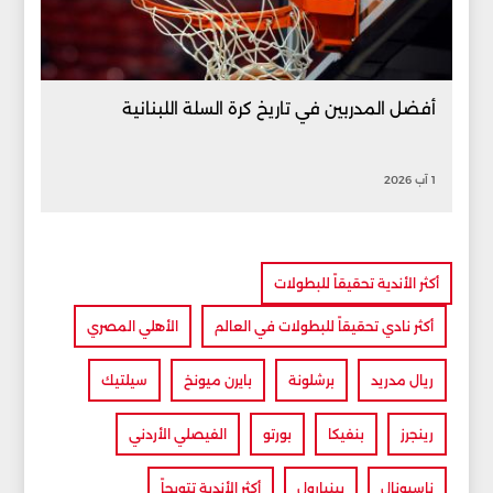
أفضل المدربين في تاريخ كرة السلة اللبنانية
1 آب 2026
أكثر الأندية تحقيقاً للبطولات
أكثر نادي تحقيقاً للبطولات في العالم
الأهلي المصري
ريال مدريد
برشلونة
بايرن ميونخ
سيلتيك
رينجرز
بنفيكا
بورتو
الفيصلي الأردني
ناسيونال
بينيارول
أكثر الأندية تتويجاً