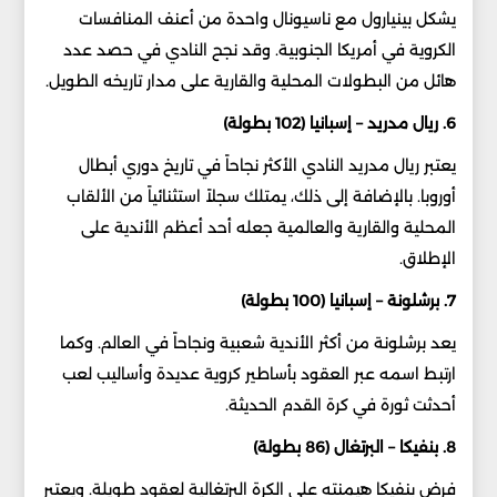
يشكل بينيارول مع ناسيونال واحدة من أعنف المنافسات
الكروية في أمريكا الجنوبية. وقد نجح النادي في حصد عدد
هائل من البطولات المحلية والقارية على مدار تاريخه الطويل.
6. ريال مدريد – إسبانيا (102 بطولة)
يعتبر ريال مدريد النادي الأكثر نجاحاً في تاريخ دوري أبطال
أوروبا. بالإضافة إلى ذلك، يمتلك سجلاً استثنائياً من الألقاب
المحلية والقارية والعالمية جعله أحد أعظم الأندية على
الإطلاق.
7. برشلونة – إسبانيا (100 بطولة)
يعد برشلونة من أكثر الأندية شعبية ونجاحاً في العالم. وكما
ارتبط اسمه عبر العقود بأساطير كروية عديدة وأساليب لعب
أحدثت ثورة في كرة القدم الحديثة.
8. بنفيكا – البرتغال (86 بطولة)
فرض بنفيكا هيمنته على الكرة البرتغالية لعقود طويلة. ويعتبر