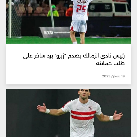
رئيس نادي الزمالك يصدم "زيزو" برد ساخر على
طلب حمايته
19 نيسان 2025