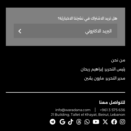
هل تريد الاشتراك في نشرتنا الاخباريّة؟
من نحن
رئيس التحرير: إبراهيم ريحان
مدير التحرير: مارون يمّين
للتواصل معنا
info@waradana.com
+961 3 575 636
J1 Building, Tallet el Khayat, Beirut, Lebanon