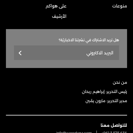
منوعات
على هواكم
الأرشيف
هل تريد الاشتراك في نشرتنا الاخباريّة؟
من نحن
رئيس التحرير: إبراهيم ريحان
مدير التحرير: مارون يمّين
للتواصل معنا
info@waradana.com
+961 3 575 636