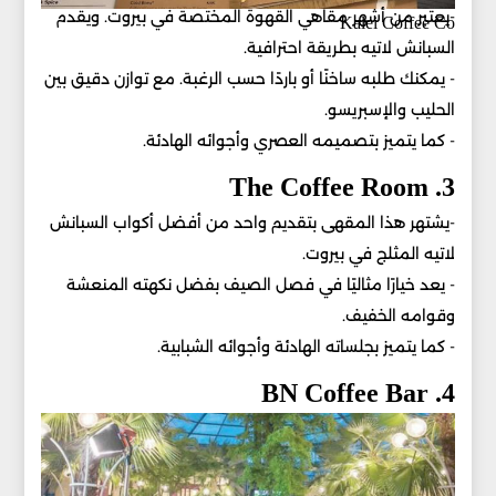
-يعتبر من أشهر مقاهي القهوة المختصة في بيروت. ويقدم
Kalei Coffee Co
السبانش لاتيه بطريقة احترافية.
- يمكنك طلبه ساخنًا أو باردًا حسب الرغبة. مع توازن دقيق بين
الحليب والإسبريسو.
- كما يتميز بتصميمه العصري وأجوائه الهادئة.
3. The Coffee Room
-يشتهر هذا المقهى بتقديم واحد من أفضل أكواب السبانش
لاتيه المثلج في بيروت.
- يعد خيارًا مثاليًا في فصل الصيف بفضل نكهته المنعشة
وقوامه الخفيف.
- كما يتميز بجلساته الهادئة وأجوائه الشبابية.
4. BN Coffee Bar