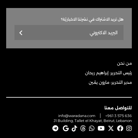
هل تريد الاشتراك في نشرتنا الاخباريّة؟
من نحن
رئيس التحرير: إبراهيم ريحان
مدير التحرير: مارون يمّين
للتواصل معنا
info@waradana.com
+961 3 575 636
J1 Building, Tallet el Khayat, Beirut, Lebanon