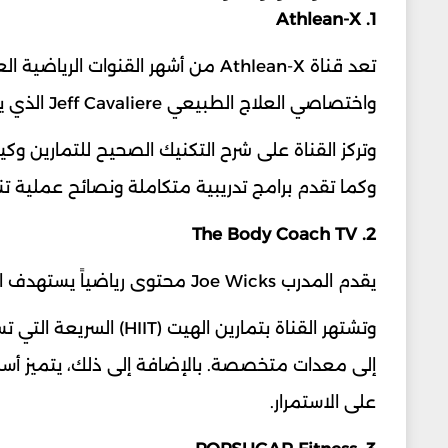
1. Athlean-X
تعد قناة Athlean-X من أشهر القنوات
واختصاصي العلاج الطبيعي Jeff Cavaliere الذي يتمتع بخبرة واسعة في التدريب الرياضي وإعادة التأهيل.
وتركز القناة على شرح التكنيك الصحيح للتمارين وكي
وكما تقدم برامج تدريبية متكاملة ونصائح عملية ت
2. The Body Coach TV
يقدم المدرب Joe Wicks محتوى رياضياً يستهدف المبتدئين والأشخاص الذين يرغبون في ممارسة الرياضة من المنزل.
وتشتهر القناة بتمارين ا
إلى معدات متخصصة. بالإضافة إلى ذلك، يتميز أسل
على الاستمرار.