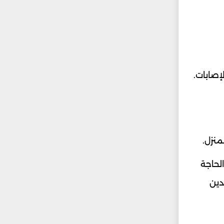
إصابات.
ن الحاجة
دين