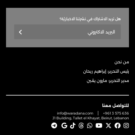
هل تريد الاشتراك في نشرتنا الاخباريّة؟
من نحن
رئيس التحرير: إبراهيم ريحان
مدير التحرير: مارون يمّين
للتواصل معنا
info@waradana.com
+961 3 575 636
J1 Building, Tallet el Khayat, Beirut, Lebanon