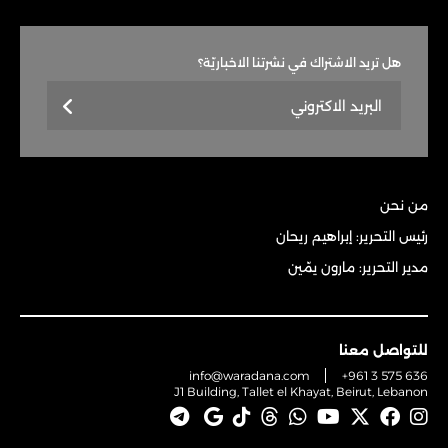
هل تريد الاشتراك في نشرتنا الاخباريّة؟
من نحن
رئيس التحرير: إبراهيم ريحان
مدير التحرير: مارون يمّين
للتواصل معنا
info@waradana.com
+961 3 575 636
J1 Building, Tallet el Khayat, Beirut, Lebanon