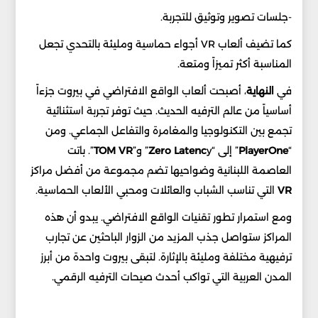
-جلسات تصوير وتوثيق للتجربة.
كما تضيف ألعاب VR أجواء حماسية ومليئة بالتحدي تجعل
المناسبة أكثر تميزاً ومتعة.
في
النهاية
، أصبحت ألعاب الواقع الافتراضي في بيروت جزءاً
أساسياً من عالم الترفيه الحديث. حيث توفر تجربة استثنائية
تجمع بين التكنولوجيا والمغامرة والتفاعل الجماعي. ومن
“
PlayerOne
” إلى “
y” و”
Zero Latenc
VR
TOM
”. باتت
العاصمة اللبنانية وضواحيها تضم مجموعة من أفضل مراكز
VR
التي تناسب الشباب والعائلات ومحبي الألعاب الحماسية.
ومع استمرار تطور تقنيات الواقع الافتراضي. يبدو أن هذه
المراكز ستواصل جذب المزيد من الزوار الباحثين عن تجارب
ترفيهية مختلفة ومليئة بالإثارة. لتبقى بيروت واحدة من أبرز
المدن العربية التي تواكب أحدث صيحات الترفيه الرقمي.