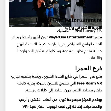
PlayerOne Entertainment
التجربة الأشهر في بيروت
Zero Latency LB – الكسليك
يعتبر “
Entertainment
PlayerOne
” من أشهر وأفضل مراكز
ألعاب الواقع الافتراضي في لبنان. حيث يمتلك عدة فروع
حديثة تقدم تجارب متنوعة ومتكاملة لعشاق التكنولوجيا
والألعاب.
فرع الحمرا
يقع فرع الحمرا في شارع الحمرا الحيوي. ويتميز بتقديم تجارب
VR
Roam
-
Free
التي تسمح للاعبين بالحركة بحرية كاملة
داخل مساحة اللعب دون الحاجة إلى كابلات مزعجة.
ويقدم المركز مجموعة كبيرة من ألعاب الأكشن والرعب
والمغامرات. إضافة إلى غرف الهروب الافتراضية (
VR