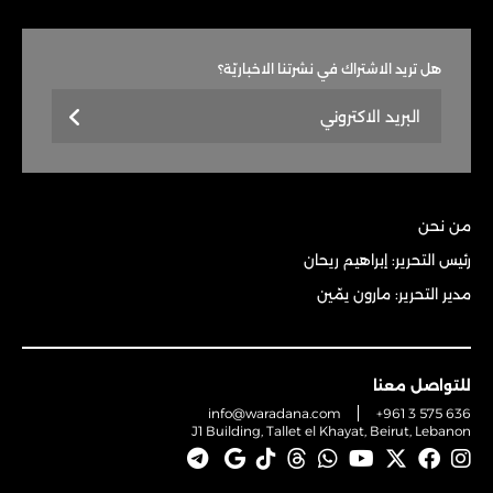
هل تريد الاشتراك في نشرتنا الاخباريّة؟
من نحن
رئيس التحرير: إبراهيم ريحان
مدير التحرير: مارون يمّين
للتواصل معنا
info@waradana.com
+961 3 575 636
J1 Building, Tallet el Khayat, Beirut, Lebanon