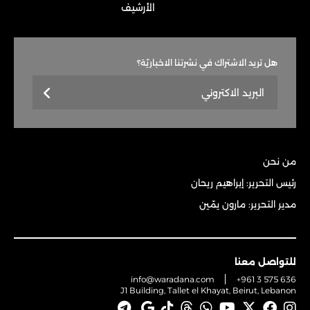
الأرشيف
هل تريد الاشتراك في نشرتنا الاخباريّة؟
من نحن
رئيس التحرير: إبراهيم ريحان
مدير التحرير: مارون يمّين
للتواصل معنا
info@waradana.com
+961 3 575 636
J1 Building, Tallet el Khayat, Beirut, Lebanon