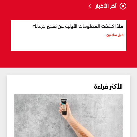
آخر الأخبار
ماذا كشفت المعلومات الأولية عن تفجير جرمانا؟
أردو
شري
قبل ساعتين
قبل 3 ساعات
الأكثر قراءة