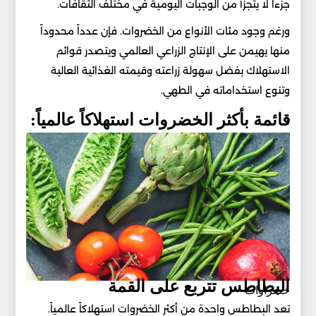
جزءاً لا يتجزأ من الوجبات اليومية في مختلف الثقافات.
ورغم وجود مئات الأنواع من الخضروات. فإن عدداً محدوداً
منها يهيمن على الإنتاج الزراعي العالمي ويتصدر قوائم
الاستهلاك بفضل سهولة زراعته وقيمته الغذائية العالية
وتنوع استخداماته في الطهي.
قائمة بأكثر الخضروات استهلاكاً عالمياً:
البطاطس تتربع على القمة
خضراوات
تعد البطاطس واحدة من أكثر الخضروات استهلاكاً عالمياً.