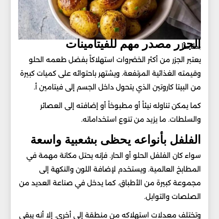
الجزر مصدر مهم للفيتامينات
بطاطا
يعتبر الجزر من أكثر الخضروات استهلاكاً بفضل طعمه الحلو
وقيمته الغذائية المرتفعة. ويشتهر باحتوائه على كميات كبيرة
من البيتا كاروتين الذي يتحول داخل الجسم إلى فيتامين أ.
كما يمكن تناوله نيئاً أو مطبوخاً أو إضافته إلى العصائر
والسلطات. ما يزيد من تنوع استخداماته.
الفلفل بأنواعه يحظى بشعبية واسعة
سواء كان الفلفل الحلو أو الحار. فإنه يحتل مكانة مهمة في
المطابخ العالمية. ويستخدم لإضافة اللون والنكهة إلى
مجموعة كبيرة من الأطباق. كما يدخل في صناعة العديد من
الصلصات والتوابل.
وتختلف معدلات استهلاكه من منطقة إلى أخرى. إلا أنه يبقى