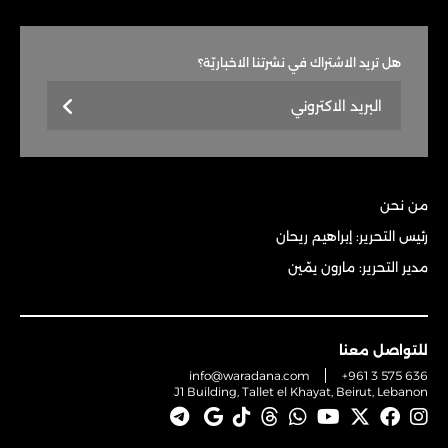
هل تريد الاشتراك في نشرتنا الاخباريّة؟
من نحن
رئيس التحرير: إبراهيم ريحان
مدير التحرير: مارون يمّين
للتواصل معنا
info@waradana.com
+961 3 575 636
J1 Building, Tallet el Khayat, Beirut, Lebanon