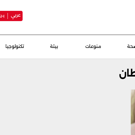
عربي
SH
حة
منوعات
بيئة
تكنولوجيا
ان