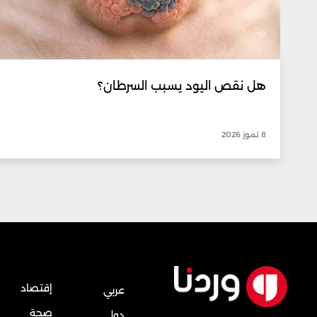
هل نقص اليود يسبب السرطان؟
8 تموز 2026
إقتصاد
عربي
صحة
دولي