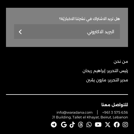
هل تريد الاشتراك في نشرتنا الاخباريّة؟
من نحن
رئيس التحرير: إبراهيم ريحان
مدير التحرير: مارون يمّين
للتواصل معنا
info@waradana.com
+961 3 575 636
J1 Building, Tallet el Khayat, Beirut, Lebanon