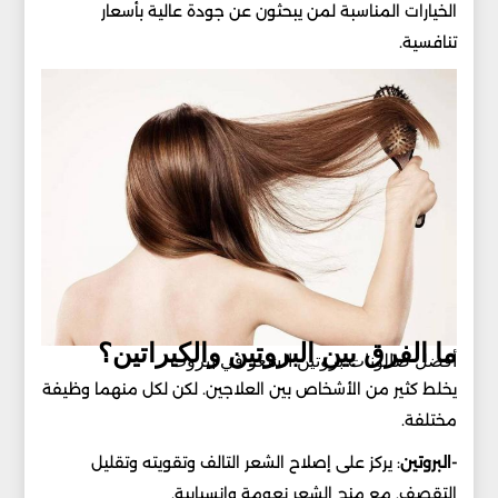
الخيارات المناسبة لمن يبحثون عن جودة عالية بأسعار
تنافسية.
ما الفرق بين البروتين والكيراتين؟
أفضل صالونات بروتين الشعر في بيروت
يخلط كثير من الأشخاص بين العلاجين. لكن لكل منهما وظيفة
مختلفة.
-البروتين
: يركز على إصلاح الشعر التالف وتقويته وتقليل
التقصف. مع منح الشعر نعومة وانسيابية.