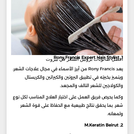
1. Rony Francis Expert Hair Stylist
أفضل صالونات بروتين الشعر في بيروت
يعد Rony Francis من أبرز الأسماء في مجال علاجات الشعر.
ويتميز بخبرته في تطبيق البروتين والكيراتين والكريستال
والكولاجين للشعر التالف والمجعد.
وكما يحرص فريق العمل على اختيار العلاج المناسب لكل نوع
شعر. بما يحقق نتائج طبيعية مع الحفاظ على قوة الشعر
ولمعانه.
2. M.Keratin Beirut