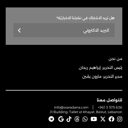
هل تريد الاشتراك في نشرتنا الاخباريّة؟
من نحن
رئيس التحرير: إبراهيم ريحان
مدير التحرير: مارون يمّين
للتواصل معنا
info@waradana.com
+961 3 575 636
J1 Building, Tallet el Khayat, Beirut, Lebanon