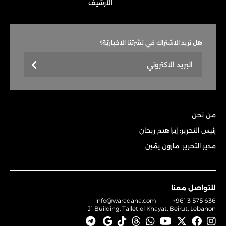
الأرشيف
هل تريد الاشتراك في نشرتنا الاخباريّة؟
من نحن
رئيس التحرير: إبراهيم ريحان
مدير التحرير: مارون يمّين
للتواصل معنا
info@waradana.com
+961 3 575 636
J1 Building, Tallet el Khayat, Beirut, Lebanon