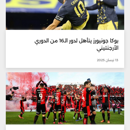
بوكا جونيورز يتأهل لدور الـ16 من الدوري
الأرجنتيني
13 نيسان 2025