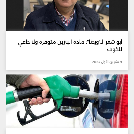
أبو شقرا لـ"وردنا": مادة البنزين متوفرة ولا داعي
للخوف
9 تشرين الأول 2023