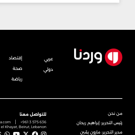
إقتصاد
عربي
صحة
دولي
رياضة
من نحن
للتواصل معنا
na.com
+961 3 575 636
رئيس التحرير: إبراهيم ريحان
t el Khayat, Beirut, Lebanon
مدير التحرير: مارون يمّين