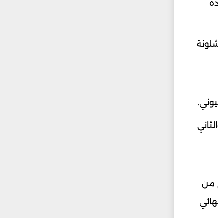
دة
20 عندما خسر أمام برشلونة
وني.
ضائع والثاني
م من
هائي