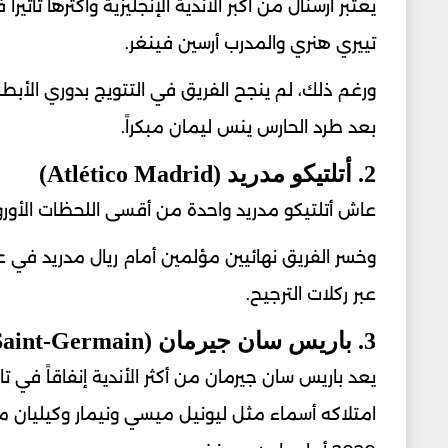
يعتبر أرسنال من أكبر الأندية الإنجليزية وأكثرها تأثير
تييري هنري والمدرب أرسين فينغر.
بعد طرد الحارس ينس ليمان مبكراً.
2. أتلتيكو مدريد (Atlético Madrid)
عاش أتلتيكو مدريد واحدة من أقسى اللحظات الأور
عبر ركلات الترجيح.
3. باريس سان جيرمان (Paris Saint-Germain)
يعد باريس سان جيرمان من أكثر الأندية إنفاقاً في 
امتلاكه أسماء مثل ليونيل ميسي ونيمار وكيليان م