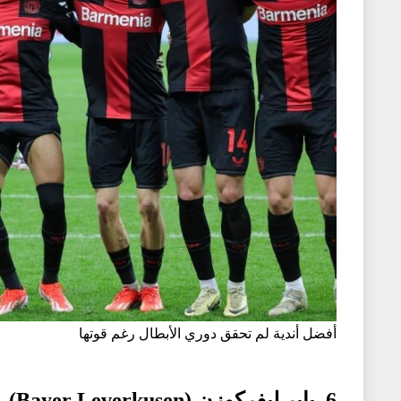
أفضل أندية لم تحقق دوري الأبطال رغم قوتها
6. باير ليفركوزن (Bayer Leverkusen)