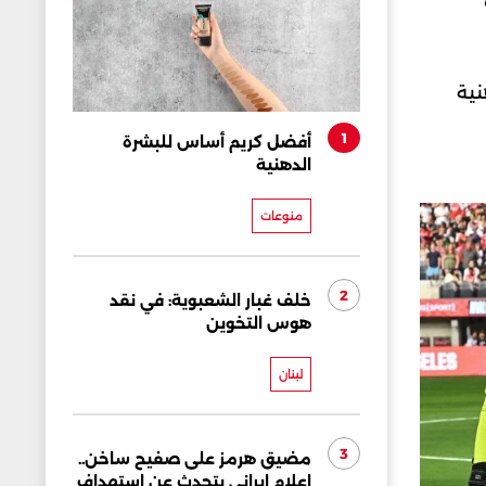
نية
1
أفضل كريم أساس للبشرة
الدهنية
منوعات
2
خلف غبار الشعبوية: في نقد
هوس التخوين
لبنان
3
مضيق هرمز على صفيح ساخن..
إعلام إيراني يتحدث عن استهداف