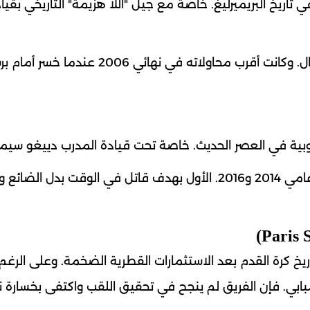
اً في تاريخ البريميرليغ. خاصة مع جيل "اللا هزيمة" التاريخي بقيا
ورغم ذلك، لم ينجح الفريق في التتويج بدوري الأبطال. وكانت أقرب محاولاته في نهائي 06
وبية في العصر الحديث. خاصة تحت قيادة المدرب دييغو سيمي
وخسر الفريق نهائيين مؤلمين أمام ريال مدريد في عامي 2014 و2016. الأول بهدف قاتل في الوقت بدل ال
تاريخ كرة القدم بعد الاستثمارات القطرية الضخمة. وعلى الرغ
بابي. فإن الفريق لم ينجح في تحقيق اللقب واكتفى بخسارة ن