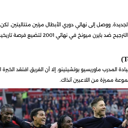
لجديدة. ووصل إلى نهائي دوري الأبطال مرتين متتاليتين. لكن 
خسر نهائي 2000 أمام ريال مدريد. ثم سقط بركلات الترجيح ضد بايرن ميونخ في نهائي 001
وتنهام إنجازاً كبيراً بوصوله إلى نهائي 2019 بقيادة المدرب ماوريسيو بوتشيتينو. إلا أن الفريق افتقد الخ
موعة مميزة من اللاعبين آنذاك.