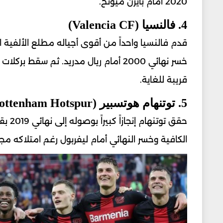
2020 أمام بايرن ميونخ.
4. فالنسيا (Valencia CF)
قدم فالنسيا واحداً من أقوى أجياله مطلع الألفية ا
قريبة للغاية.
5. توتنهام هوتسبير (Tottenham Hotspur)
حقق ت
الكافية وخسر النهائي أمام ليفربول رغم امتلاكه مج