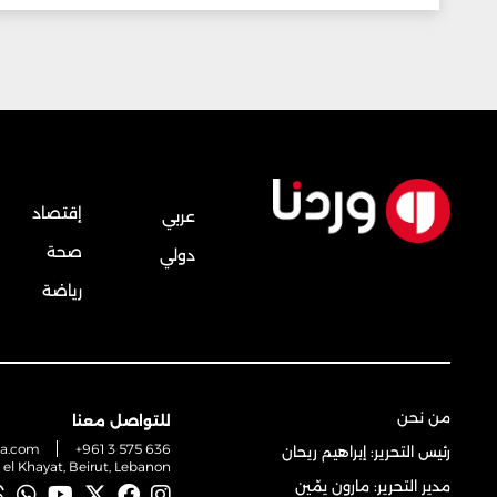
إقتصاد
عربي
صحة
دولي
رياضة
من نحن
للتواصل معنا
na.com
+961 3 575 636
رئيس التحرير: إبراهيم ريحان
t el Khayat, Beirut, Lebanon
مدير التحرير: مارون يمّين