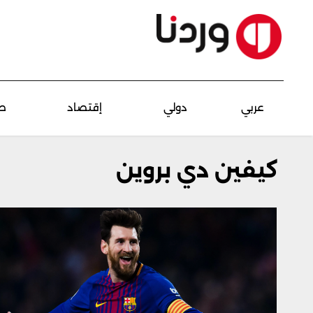
عربي
دولي
إقتصاد
ص
كيفين دي بروين