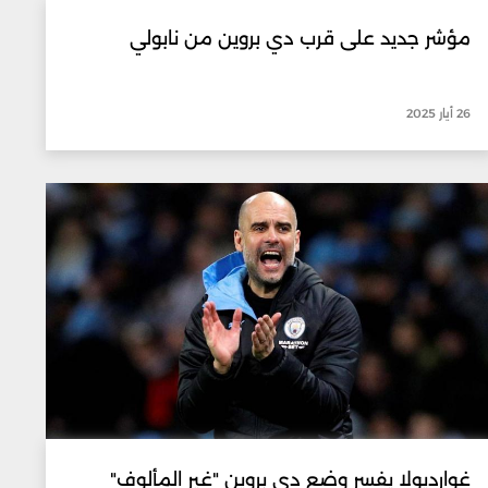
مؤشر جديد على قرب دي بروين من نابولي
26 أيار 2025
غوارديولا يفسر وضع دي بروين "غير المألوف"