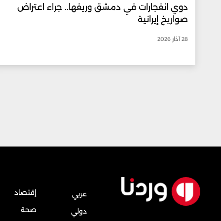
دوي انفجارات في دمشق وريفها.. جراء اعتراض
صواريخ إيرانية
28 آذار 2026
إقتصاد
عربي
صحة
دولي