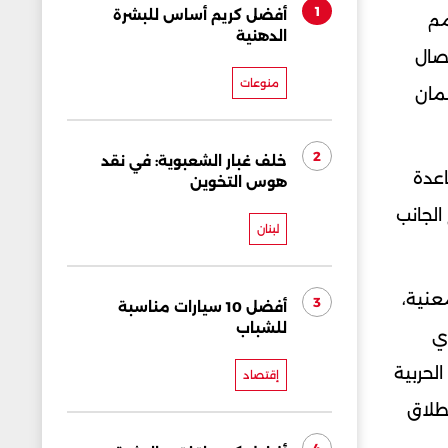
1
أفضل كريم أساس للبشرة
مم
الدهنية
تصال
منوعات
ضمان
2
خلف غبار الشعبوية: في نقد
اعدة
هوس التخوين
الجانب
لبنان
عنية،
3
أفضل 10 سيارات مناسبة
للشباب
ذي
الحربية
إقتصاد
إطلاق