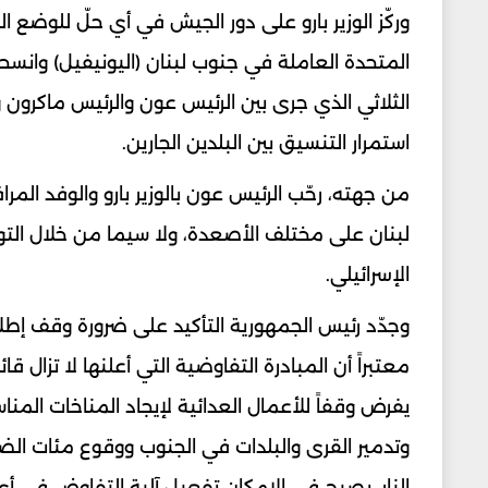
وركّز الوزير بارو على دور الجيش في أي حلّ للوضع ال
المتحدة العاملة في جنوب لبنان (​اليونيفيل​) وانسحا
الثلاثي الذي جرى بين الرئيس عون والرئيس ماكرون 
استمرار التنسيق بين البلدين الجارين.
من جهته، رحّب الرئيس عون بالوزير بارو والوفد المر
لبنان على مختلف الأصعدة، ولا سيما من خلال التواص
الإسرائيلي.
وجدّد رئيس الجمهورية التأكيد على ضرورة وقف إطلاق
معتبراً أن المبادرة التفاوضية التي أعلنها لا تزال 
يفرض وقفاً للأعمال العدائية لإيجاد المناخات المناس
وتدمير القرى والبلدات في الجنوب ووقوع مئات الضح
النار، يصبح في الإمكان تفعيل آلية التفاوض في أ