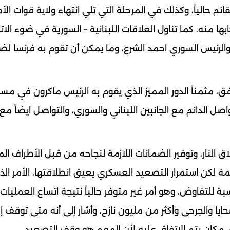
قائم حالياً، وكذلك في المرحلة التي تلي انتهاء ولاية قوات الأ
بها منه. كما تناول العلاقات اللبنانية – السورية في ضوء الا
والرئيس السوري احمد الشرع، وما يمكن أن تقوم به فرنسا ل
افق، مثمناً الدور المميّز الذي يقوم به الرئيس ماكرون في مس
ل الدائم مع الجانبين اللبناني والسوري، والتواصل ايضاً مع 
 النار، وتوفير الضمانات اللازمة لنجاحه من قبل الأطراف الم
قائمة لكن استمرار التصعيد العسكري يعيق انطلاقتها، الأمر ال
بة للتفاوض، وهو أمر غير متوفر حالياً نتيجة اتساع العمليات 
ايا والجرحى وأكثر من مليون نازح، وأشار إلى أنه متى توقف 
ي مكان يتم الاتفاق عليه لأن المهم هو وقف التصعيد.