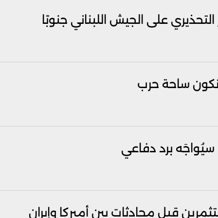
لتحذيري على الجيش اللبناني جنوبًا
 نكون ساحة حرب
يُواجَه برد دفاعي
مرين قبل محادثات بين أميركا وإيران