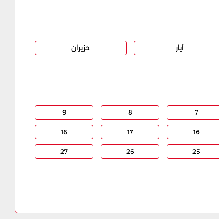
أيار
حزيران
9
8
7
18
17
16
27
26
25