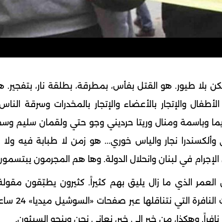
كن بلا طيور. هو القتل بفأس، بمطرقة، بطلقة نار، بتفجير. ه
الأطفال والإتجار بالأعضاء والإتجار بالمخدرات وسرقة الناس
ا وريما وباسمة ومنال وريتا حرديني وجو حتي ولقمان سليم وس
كسندرا نجار والياس خوري... هو زمن لا طبابة فيه ولا د
ن الإجرام في لبنان وانحلال الدولة. وها هم المجرمون يبتسمون
العمر الذي ما زال يليق بهم كثيراً. كثيرون يطبّقون مقول
افراً. وهكذا، من خبر الى خبر، نعاني نحن وينجو السيئون.