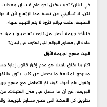
في لبنان؟ تجيب «قبل نحو عام قلت إن معدلات الجر
لكن، لا تسأليني عن نسبة هذا الإرتفاع لأن لا د
الحقيقة، فثمة جرائم كثيرة لا يتم التبليغ عنها».
فلنأخذ جريمة أنصار. هل تابعت تفاصيلها باميل
عادة الى مسارح الجرائم التي تقترف في لبنان؟
البيت مسرح الجريمة الأوّل
اكثر ما يقلق باميلا هو عدم إقرار قانون إدارة مس
مسرحها لمتابعة ما يحصل عن كثب. يأتون «للتفرج
وتقول «لم أعرف كيف تمّ التعامل مع مسرح جريم
الجريمة، غير أن ما حصل في منزل القتيلات، من
تطويق كل الأمكنة التي تعتبر مسارح للجريمة. وال