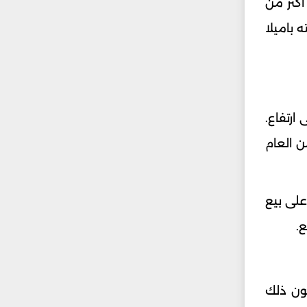
ية للمعلومات، سرقة السيارات زادت في مقارنة بين كانون الثاني وشباط 2018 وكانون الثاني وشباط 2022 أكثر من
 حالة. هنا نذكر ما قالته باميلا
ارتفاع.
ن العام
ين، أقدما على بيع
ون ذلك