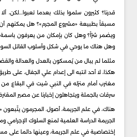
قدرنا؟ كثيرون سلموا بذلك بعدما تعبوا...لكن، أل
مسبقاً بطبيعة «مشروع المجرم»؟ هل يمكنهم أن
ويضمر شرّاً؟ وهل كان بإمكان من يعرفون باسمة 
وهل هناك ما يوحي في شكل وأسلوب القاتل السو
هكذا، لا أحد انتبه الى إعدام علي الجفال، على ط
مغترب أمام منزله في النبي شيت في البقاع من قبل 
سرقات بالجملة ويتجاهلون إخبارنا عن مصير المقترفين
هناك، في علم الجريمة، أصول. المجرمون يتّبعون
الجريمة الدراسة العلمية لمنع السلوك الإجرامي و
إختصاصية في علم الجريمة، وعينها دائما على مسر