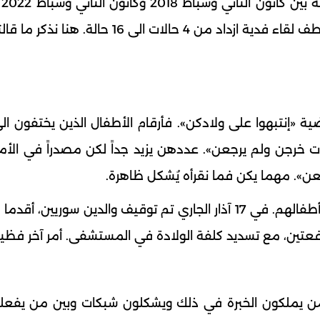
الدول
82 في المئة والسرقات زادت 35،65 في المئة والخطف لقاء فدية ازداد من 4 حالات الى 16
ة «إنتبهوا على ولادكن». فأرقام الأطفال الذين يختفون الى 
خرجن ولم يرجعن». عددهن يزيد جداً لكن مصدراً في الأم
رجعن». مهما يكن فما نقرأه يُشكل ظاهرة.
أمرٌ آخر بمثابة جريمة فظيعة وهو قيام أهالٍ ببيع أطفالهم. في 17 آذار الجاري تم توقيف والدين سوري
من يملكون الخبرة في ذلك ويشكلون شبكات وبين من يفعل