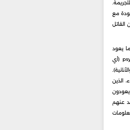
لجريمة.
ت الموجودة مع
 القاتل
ما يعود
المجرم الى مسرح الجريمة»؟ تجيب «لأن غالبية الذين يقترفون الجرائم الشنيعة لديهم شخصية psychopath (أي
انية).
، الذين
يعودون
د عنهم
معلومات