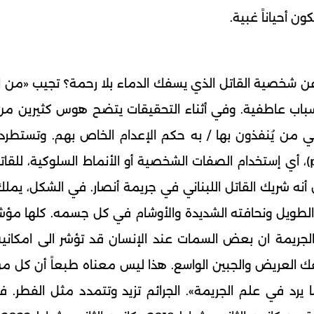
ن أحياناً غبية.
ن شخصية القاتل الذي يسفك الدماء بلا رحمة؟ تجيب «من ا
كب لأسباب عاطفية. وفي أثناء التحقيقات يتضح هوس كثيرين من 
 من يُنفذون بها / به حكم الإعدام الخاص بهم. وتستطرد 
يُعتمد في علم الجريمة أسلوب التنميط (profiling)، أي إستخدام الصفات الشخصية أو الأنماط السلوكية، 
 أنه شريك القاتل اللبناني في جريمة أنصار. في الشكل، يم
الطويل ونحافته الشديدة والأوشام في كل جسمه. كلها مؤش
لجريمة ان بعض السمات عند الإنسان قد تؤشر الى امكاني
فك العريض والجبين الواسع. هذا ليس معناه طبعاً أن كل م
يرد في علم الجريمة». الجرائم تزيد وتتمدد مثل الفطر. ف