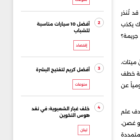
د تُنذر
2
ك يكذب
أفضل 10 سيارات مناسبة
للشباب
 جريمة؟
إقتصاد
طوال 23 يوماً، الى أن وجدنَ ميتات،
3
أفضل كريم لتفتيح البشرة
ولة خطف
مياً عن
منوعات
4
خلف غبار الشعبوية: في نقد
هدف علم
هوس التخوين
بو غصن،
لبنان
لمتمددة