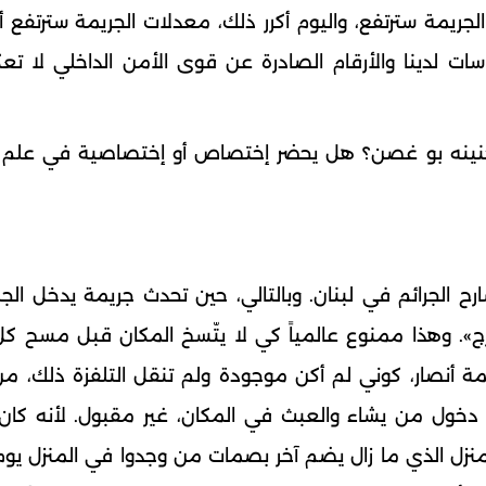
يمة سترتفع، واليوم أكرر ذلك، معدلات الجريمة سترتفع أك
راسات لدينا والأرقام الصادرة عن قوى الأمن الداخلي لا 
ا حنينه بو غصن؟ هل يحضر إختصاص أو إختصاصية في علم ا
ارح الجرائم في لبنان. وبالتالي، حين تحدث جريمة يدخل الج
». وهذا ممنوع عالمياً كي لا يتّسخ المكان قبل مسح كل 
ة أنصار، كوني لم أكن موجودة ولم تنقل التلفزة ذلك، م
 دخول من يشاء والعبث في المكان، غير مقبول. لأنه كان
منزل الذي ما زال يضم آخر بصمات من وجدوا في المنزل يوم