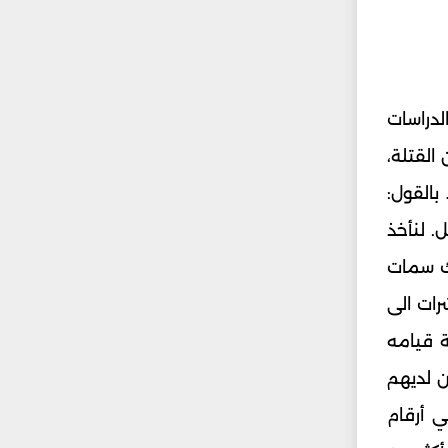
لدراسات
القتلة،
بالقول:
للقاتل. لنأخذ
لك سمات
رات الى
ة قيامه
ن لديهم
ي أرقام