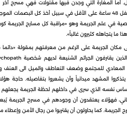
ول. أما المغارة التي وجدن فيها مقتولات فهي مسرح آخر ل
وهناك أيضاً مسرح منزل القاتل الذي يفترض أن يقفل 48 ساعة على الأقل في سبيل أخذ كل البصما
صاصية في علم الجريمة وهو «مراقبة كل مسارح الجريمة كون
ا ما يتجاهله كثيرون غالباً».
الى مكان الجريمة على الرغم من معرفتهم بمقولة «دائما 
معادي للمجتمع وضعف التعاطف والميل الى العنف والأن
تذكروا المشهد ميدانياً وأن يشعروا بتفاصيله. حاجة هؤلاء
إحساس نفسه الذي سرى في داخلهم لحظة الجريمة يجعلهم 
لثاني، فهؤلاء يعتقدون أن وجودهم في مسرح الجريمة يُبع
 الجريمة. كما يحاولون أن يقتربوا من رجال الأمن وإعطاء 