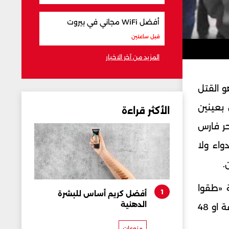
أفضل WiFi مجاني في بيروت
قبل ساعتين
المزيد من آخر الاخبار
و القتل
 بعينين
الأكثر قراءة
حر فارس
واء ولا
.
ة «طقوا
1
أفضل كريم أساس للبشرة
الدهنية
وماتوا» ولا أحد يبالي بأسباب موتهم. وتكرج الأحداث النافرة التي نتناقلها عبر صفحات «السوشيل ميديا» 24 ساعة او 48
منوعات