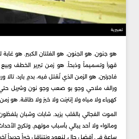
تعبيرية
هو جنون. هو الجنون. هو الفلتان الكبير. هو غابة ل
قهراَ وتسميماً وذبحاً. هو زمن تبرير الخطف وبيع 
فاجرتين. هو الزمن الذي تُقتل فيه، بدمٍ بارد، تال
ورالف ملاحي وجو بو صعب وجو نون وشربل حتي وأل
كهرباء ولا مياه ولا إنترنت ولا خبز ولا طاقة. هو زم
الموت الفجائي بالقلب يزيد. شابات وشبان يلفظون 
ساعة في أفضل حال، لنعود ونتناقل خبراً جديداً آخر ن