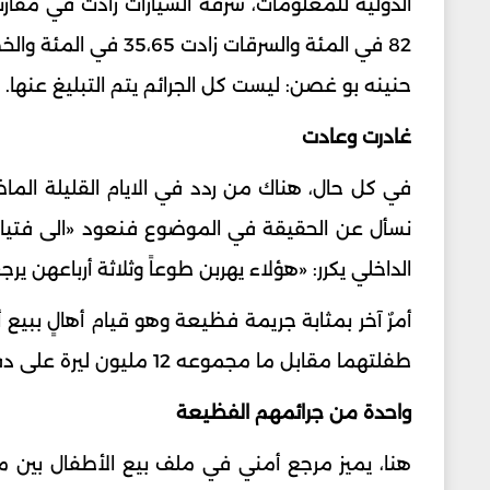
حنينه بو غصن: ليست كل الجرائم يتم التبليغ عنها.
غادرت وعادت
في كل حال، هناك من ردد في الايام القليلة الماضي
نسأل عن الحقيقة في الموضوع فنعود «الى فتيات 
الداخلي يكرر: «هؤلاء يهربن طوعاً وثلاثة أرباعهن ي
طفلتهما مقابل ما مجموعه 12 مليون ليرة على دفعتين، مع تسديد كلفة الولادة في المستشفى. أمر آخر فظيع.
واحدة من جرائمهم الفظيعة
هنا، يميز مرجع أمني في ملف بيع الأطفال بين 