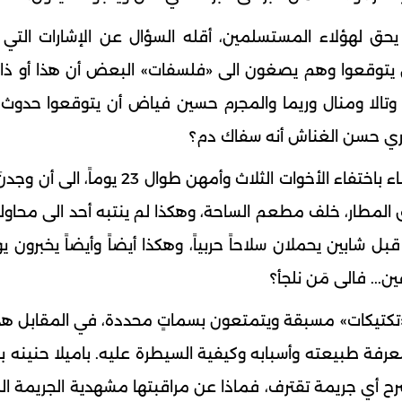
ا يحق لهؤلاء المستسلمين، أقله السؤال عن الإشارات التي ق
 يتوقعوا وهم يصغون الى «فلسفات» البعض أن هذا أو ذا
وتالا ومنال وريما والمجرم حسين فياض أن يتوقعوا حدوث
ري حسن الغناش أنه سفاك دم؟
مثلما لم يبال من يُمسكون بالعدل والعدالة والقضاء باختفاء الأخوات الثلاث وأمهن 
ريق المطار، خلف مطعم الساحة، وهكذا لم ينتبه أحد الى محا
شابين يحملان سلاحاً حربياً، وهكذا أيضاً وأيضاً يخبرون يو
... فالى مَن نلجأ؟
 «تكتيكات» مسبقة ويتمتعون بسماتٍ محددة، في المقابل 
معرفة طبيعته وأسبابه وكيفية السيطرة عليه. باميلا حنينه 
ح أي جريمة تقترف، فماذا عن مراقبتها مشهدية الجريمة ا