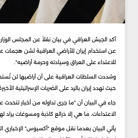
أكد الجيش العراقي في بيان نقلاً عن المجلس الوزاري 
عن استخدام ‏إيران للأراضي العراقية لشن هجمات على
للاعتداء على العراق وسيادته ‏وحرمة أراضيه".‏
وشددت السلطات العراقية على أن أراضيها لن تُستخ
حيث تهدد ‏إيران بالرد على الضربات الإسرائيلية الأخيرة
جاء في البيان أن "ما جرى تداوله من أخبار تتحدث عن
الاعتداءات، ما ‏هي إلا ذرائع كاذبة ومسوغات يراد لها
يأتي البيان بعدما نقل موقع "أكسيوس" الإخباري الأ