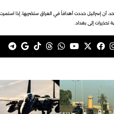
د، أن ‏إسرائيل حددت أهدافاً في العراق ستضربها، إذا استمر
حذيرات إلى ‏بغداد.‏