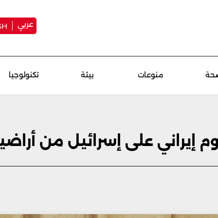
عربي
SH
حة
منوعات
بيئة
تكنولوجيا
م إيراني على إسرائيل من أراضي