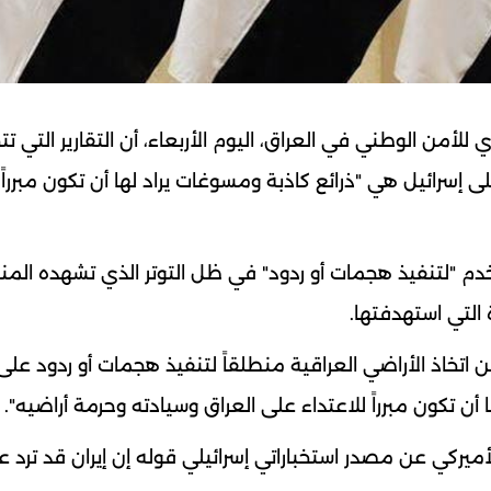
للأمن الوطني ‏في العراق، اليوم الأربعاء، أن التقارير التي ت
 إسرائيل هي "ذرائع كاذبة ‏ومسوغات يراد لها أن تكون مبرراً
دم "لتنفيذ ‏هجمات أو ردود" في ظل التوتر الذي تشهده الم
 التي استهدفتها.‏
 اتخاذ ‏الأراضي العراقية منطلقاً لتنفيذ هجمات أو ردود على
 أن تكون مبرراً للاعتداء على ‏العراق وسيادته وحرمة أراضيه".‏
ميركي عن ‏مصدر استخباراتي إسرائيلي قوله إن إيران قد ترد ع