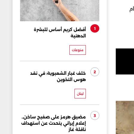
ليمان عام
1
أفضل كريم أساس للبشرة
الدهنية
منوعات
2
خلف غبار الشعبوية: في نقد
هوس التخوين
لبنان
3
مضيق هرمز على صفيح ساخن..
إعلام إيراني يتحدث عن استهداف
ناقلة غاز