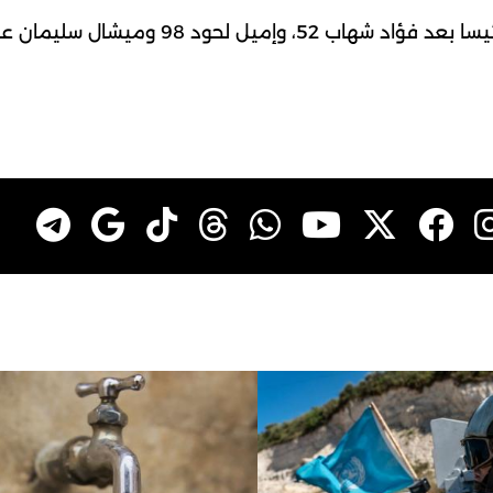
اذا العماد جوزف عون هو رابع قائد للجيش ينتخب رئيسا بعد فؤاد شهاب 52، وإميل لحود 98 وميشال س