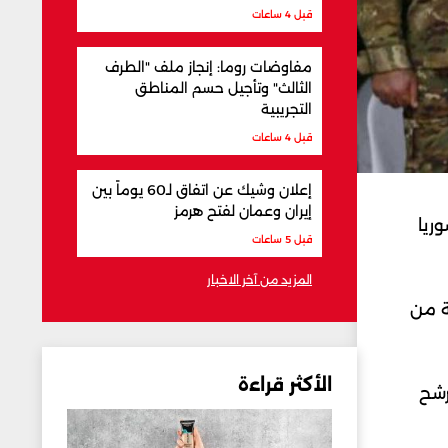
قبل 4 ساعات
مفاوضات روما: إنجاز ملف "الطرف
الثالث" وتأجيل حسم المناطق
التجريبية
قبل 4 ساعات
إعلان وشيك عن اتفاق لـ60 يوماً بين
إيران وعمان لفتح هرمز
ريا
قبل 5 ساعات
المزيد من آخر الاخبار
ة من
الأكثر قراءة
رشح