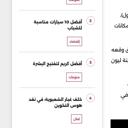
بول)،
2
أفضل 10 سيارات مناسبة
سخّر الإمكانات
للشباب
إقتصاد
ق وقعه
نة ليون
3
أفضل كريم لتفتيح البشرة
منوعات
 في
4
خلف غبار الشعبوية: في نقد
هوس التخوين
لبنان