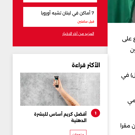
7 أماكن في لبنان تشبه أوروبا
قبل ساعتين
المزيد من آخر الاخبار
ع على
ن
الأكثر قراءة
ل) في
يمي
1
أفضل كريم أساس للبشرة
الدهنية
ن مقرا
منوعات