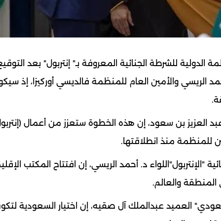
لدولية للشرطة الجنائية المعروفة بـ" إنتربول" بعد التوقي
د الريسي والأمين العام للمنظمة فالديسي أوركيزا، إذ سيكو
ة.
ر عبد العزيز بن سعود، إن هذه الخطوة ستعزز من أعمال (إنتربو
 للمنظمة منذ انطلاقتها.
 "الإنتربول"اللواء د. أحمد الريسي، إن افتتاح المكتب الإقل
 المنطقة والعالم.
لسعودي" العميد عبدالملك آل صقيه، إن اختيار السعودية لتكو