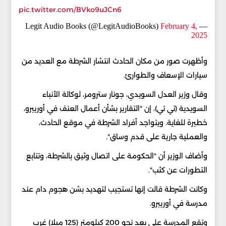
pic.twitter.com/BVko9uJCn6
February 4,
— Legit Audio Books (@LegitAudioBooks)
2025
وأظهرت صور من مكان الحادث انتشار الشرطة مع العديد من
سيارات الإسعاف والطوارئ.
وقال وزير العدل السويدي، جونار سترومر، لوكالة الأنباء
السويدية (تي تي)، إن "التقارير بشأن أعمال العنف في أوريبرو،
خطيرة للغاية. ويتواجد أفراد الشرطة في موقع الحادث،
والعملية جارية على قدم وساق".
وأضاف الوزير أن "الحكومة على اتصال وثيق بالشرطة، وتتابع
التطورات عن كثب".
وكانت الشرطة قالت إنها تستجيب لتهديد بشن هجوم دام عند
مدرسة في أوريبرو.
وتقع المدرسة على بعد نحو 200 كيلومتر (125 ميلا) غرب