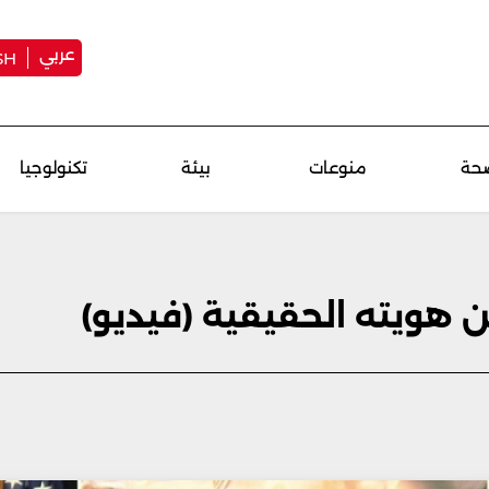
عربي
SH
حة
منوعات
بيئة
تكنولوجيا
هويته الحقيقية (فيديو)