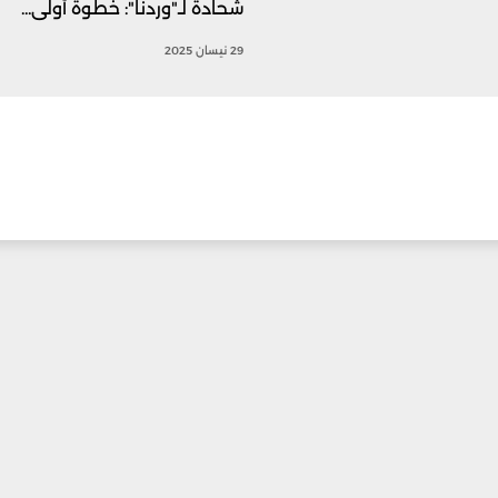
شحادة لـ"وردنا": خطوة أولى...
29 نيسان 2025