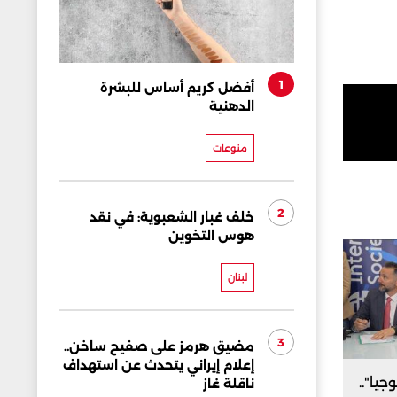
1
أفضل كريم أساس للبشرة
الدهنية
منوعات
2
خلف غبار الشعبوية: في نقد
هوس التخوين
لبنان
3
مضيق هرمز على صفيح ساخن..
إعلام إيراني يتحدث عن استهداف
جيا"..
ناقلة غاز