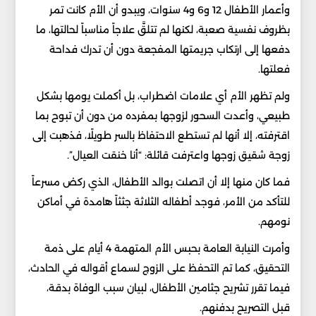
وأعمار الأطفال 12 و6 و4 سنوات، ويبدو أن الأم كانت تمر
بظروف نفسية صعبة، لكنها لم تتلقَّ علاجاً مناسباً لحالتها، ما
دفعها إلى ارتكاب جريمتها المفجعة دون أن تدرك فداحة
فعلتها.
ولم تظهر الأم أي علامات اضطراب، بل أكملت يومها بشكل
طبيعي، وأعدت السحور لزوجها بمفرده من دون أن تبوح بما
اقترفته، إلا أنها لم تستطع الاحتفاظ بالسر طويلًا، فذهبت إلى
زوجة شقيق زوجها واعترفت قائلة: “أنا خنقت العيال”.
فما كان منها إلا أن اتصلت بوالد الأطفال، الذي ركض مسرعاً
للتأكد من الأمر، فوجد أطفاله الثلاثة جثثاً هامدة في أماكن
نومهم.
وأمرت النيابة العامة بحبس الأم المتهمة 4 أيام على ذمة
التحقيق، كما تم التحفظ على الزوج لسماع أقواله في الحادث،
فيما تقرر تشريح جثامين الأطفال، لبيان سبب الوفاة بدقة،
قبل التصريح بدفنهم.