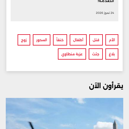
الصدمة!
24 تموز 2026
الأم
قتل
أطفال
خنقاً
السحور
زوج
بلاغ
جثث
عزبة منطاوي
يقرأون الآن