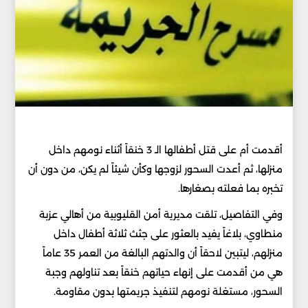
أقدمت أم على قتل أطفالها الـ 3 خنقاً أثناء نومهم داخل
منزلها، ثم أعدت السحور لزوجها وكأن شيئاً لم يكن، من دون أن
تخبره بما فعلته بصغارها.
وفي التفاصيل، تلقت مديرية أمن القليوبية من أهالي عزبة
منطاوي، بلاغاً يفيد بالعثور على جثث ثلاثة أطفال داخل
منزلهم، ليتبين لاحقاً أن والدتهم البالغة من العمر 35 عاماً
هي من أقدمت على إنهاء حياتهم خنقاً بعد تناولهم وجبة
السحور، مستغلة نومهم لتنفيذ جريمتها بدون مقاومة.