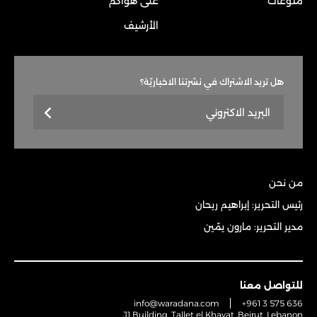
منوعات
على هواكم
الأرشيف
هل تريد الاشتراك في نشرتنا الاخباريّة؟
من نحن
رئيس التحرير: إبراهيم ريحان
مدير التحرير: مارون يمّين
للتواصل معنا
info@waradana.com
+961 3 575 636
J1 Building, Tallet el Khayat, Beirut, Lebanon