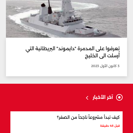
تعرفوا على المدمرة "دايموند" البريطانية التي
أُرسلت الى الخليج
3 كانون الأول 2023
آخر الأخبار
كيف تبدأ مشروعاً ناجحاً من الصفر؟
كيف 
قبل 48 دقيقة
قبل س