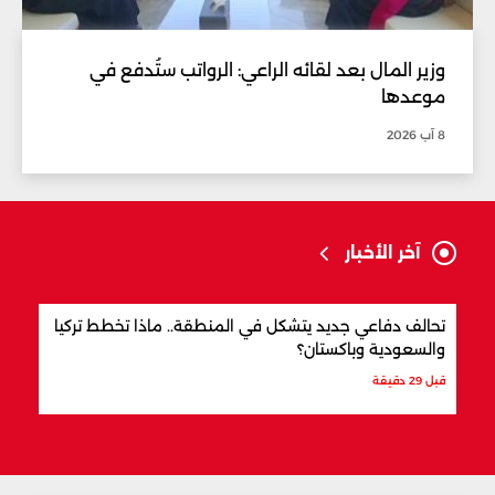
وزير المال بعد لقائه الراعي: الرواتب ستُدفع في
موعدها
8 آب 2026
آخر الأخبار
تحالف دفاعي جديد يتشكل في المنطقة.. ماذا تخطط تركيا
من ه
والسعودية وباكستان؟
العا
قبل 29 دقيقة
قبل س