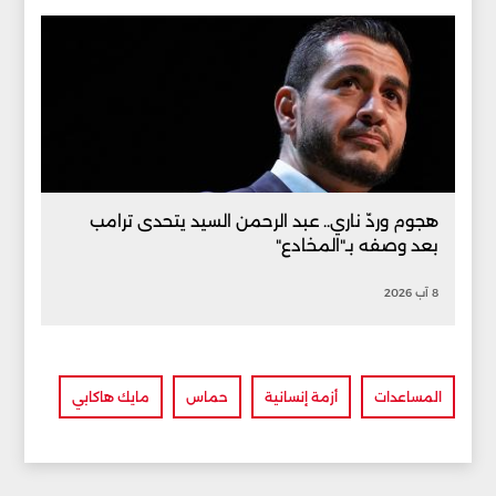
هجوم وردّ ناري.. عبد الرحمن السيد يتحدى ترامب
بعد وصفه بـ"المخادع"
8 آب 2026
المساعدات
أزمة إنسانية
حماس
مايك هاكابي