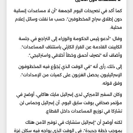
كما أكد في تصريحات اليوم الجمعة "أن لا مساعدات إنسانية
دون إطلاق سراح المخطوفين"، حسب ما نقلت وسائل إعلام
محلية.
وقال: "أدعو رئيس الحكومة والوزراء إلى التراجع في جلسة
الكابينت القادمة عن القرار الكارثي باستئناف المساعدات".
وأضاف أنه "تصرف أحمق وخطأ أخلاقي واستراتيجي".
إلى ذلك، رأى أنه "في الوقت الذي يُجَوَّع فيه المخطوفون
الإسرائيليون، يحصل الغزيون على كميات من الإمدادات"،
وفق قوله.
وكان السفير الأميركي لدى إسرائيل مايك هاكابي، أوضح في
مؤتمر صحافي بوقت سابق اليوم، أن إسرائيل وحماس لن
تشاركا في توزيع المساعدات داخل القطاع.
لكنه أوضح أن "إسرائيل ستشارك في توفير الأمن هناك
بموجب خطة جديدة"، في الوقت الذي يواجه فيه سكان غزة