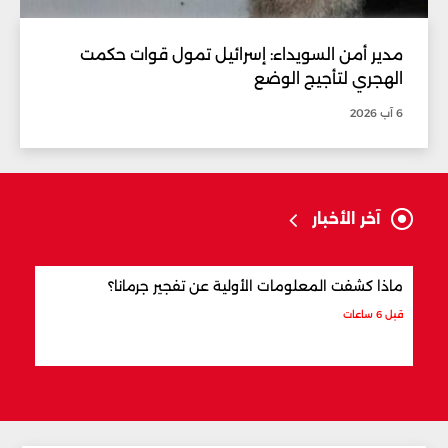
مدير أمن السويداء: إسرائيل تمول قوات حكمت
الهجري لتأجيج الوضع
6 آب 2026
آخر الأخبار
ماذا كشفت المعلومات الأولية عن تفجير جرمانا؟
أردو
شري
قبل 6 ساعات
قبل 7 ساعات