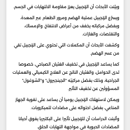
وبيّنت الأبحاث أن الزنجبيل يعزز مقاومة الالتهابات في الجسم.
ويسرّع الزنجبيل عملية الهضم ومرور الطعام عبر المعدة،
وبفضل مركباته يخفف من أعراض الانتفاخ، والإمساك،
والتقلصات، والغازات.
وكشفت الأبحاث أن المكملات التي تحتوي على الزنجبيل تقي
من عسر الهضم.
كما يساعد الزنجبيل في تخفيف الغثيان الصباحي، خصوصا
لدى الحوامل، والغثيان الناتج عن العلاج الكيميائي والعمليات
الجراحية، وذلك بفضل مركبَيْه "الجينجيرول" و"الشوغول"
المسؤولَين عن تخفيف التأثير.
ويمكن لاستهلاك الزنجبيل يوميا أن يساعد على تقوية الجهاز
المناعي، بفضل احتوائه على مضادات للميكروبات.
وأثبتت الدراسات أن للزنجبيل تأثيرا على البكتيريا يفوق أحيانا
المضادات الحيوية في مواجهة التهابات الحلق.