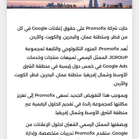
حازت شركة Promofix على حقوق إعلانات Google في كل
من قطر، وسلطنة عمان، والبحرين، والكويت، والأردن.
تُعد Promofix، المزود التكنولوجي والتابعة لمجموعة
JGROUP، الممثل الرسمي لمبيعات منتجات وخدمات
Google Ads في خمس دول رئيسية في منطقة الشرق
الأوسط وشمال إفريقيا: سلطنة عمان، البحرين، قطر، الكويت،
والأردن.
وبموجب هذا التفويض الجديد، تسعى Promofix إلى تعزيز
مكانتها كمجموعة رائدة في تقديم الحلول الرقمية عبر
منطقة الشرق الأوسط وشمال إفريقيا.
وبصفتها الممثل الرسمي المُعيّن لحلول الإعلانات من
Google، ستقدم Promofix تدريبات متخصصة، وإدارة