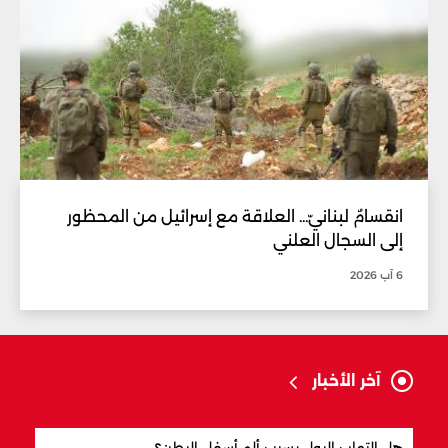
انقسامٌ لبنانيّ... العلاقة مع إسرائيل من المحظور
إلى السجال العلني
6 آب 2026
آخر الأخبار
هل التهاب البول يسبب ألم أسفل البطن؟
ما ال