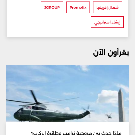
شمال إفريقيا
Promofix
JGROUP
إرشاد استراتيجي
يقرأون الآن
ماذا حدث بين مروحية ترامب وطائرة الركاب؟